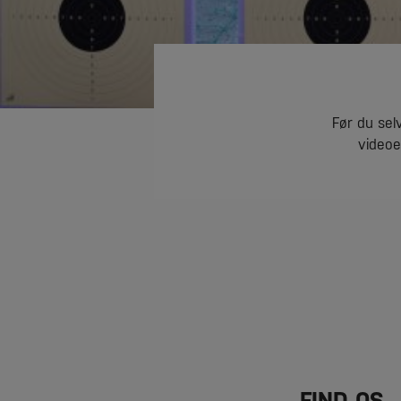
Før du sel
videoe
FIND OS