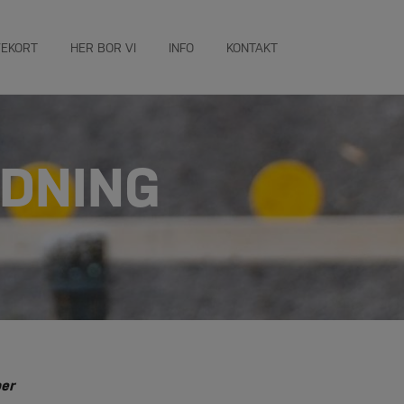
VEKORT
HER BOR VI
INFO
KONTAKT
DNING
per