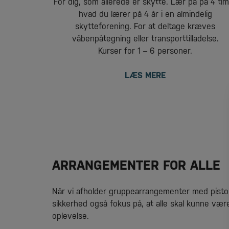
For dig, som allerede er skytte. Lær på på 4 ti
hvad du lærer på 4 år i en almindelig
skytteforening. For at deltage kræves
våbenpåtegning eller transporttilladelse.
Kurser for 1 – 6 personer.
LÆS MERE
ARRANGEMENTER FOR ALLE
Når vi afholder gruppearrangementer med pistol
sikkerhed også fokus på, at alle skal kunne væ
oplevelse.