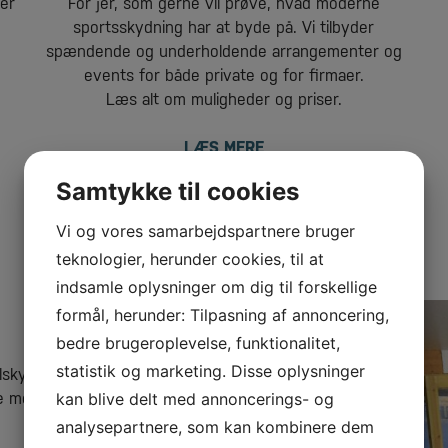
mer
For jer, som gerne vil prøve, hvad moderne
sportsskydning har at byde på. Vi tilbyder
spændende og underholdende arrangementer og
events for både private og for firmaer.
Læs alt om muligheder og priser.
LÆS MERE
Samtykke til cookies
Vi og vores samarbejdspartnere bruger
teknologier, herunder cookies, til at
indsamle oplysninger om dig til forskellige
formål, herunder: Tilpasning af annoncering,
bedre brugeroplevelse, funktionalitet,
statistik og marketing. Disse oplysninger
skydning, har vi udover
re med og få en god
kan blive delt med annoncerings- og
analysepartnere, som kan kombinere dem