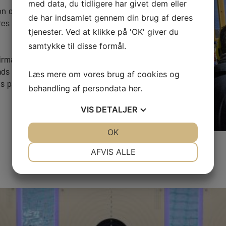
med data, du tidligere har givet dem eller
ion og vejledning og bakker
de har indsamlet gennem din brug af deres
ores gæster får en rigtig god
tjenester. Ved at klikke på 'OK' giver du
samtykke til disse formål.
firmaevents,
 til 8 deltagere. Hvis I
Læs mere om vores brug af cookies og
s på engelsk. Vi har en
behandling af persondata
her
.
VIS
DETALJER
JA
NEJ
OK
JA
NEJ
NØDVENDIGE
PRÆFERENCER
AFVIS ALLE
JA
NEJ
JA
NEJ
MARKETING
STATISTIK