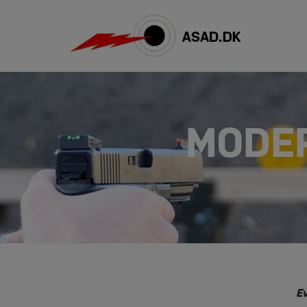
Hop
til
indholdet
MODE
Ev