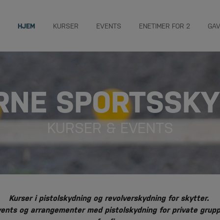
HJEM
KURSER
EVENTS
ENETIMER FOR 2
GA
RNE SPORTSSKY
KURSER & EVENTS
Kurser i pistolskydning og revolverskydning for skytter.
ents og arrangementer med pistolskydning for private grup