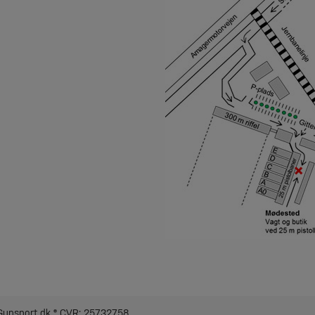
Gunsport.dk
®
CVR: 25732758